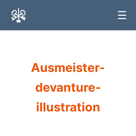
☰
Ausmeister-
devanture-
illustration