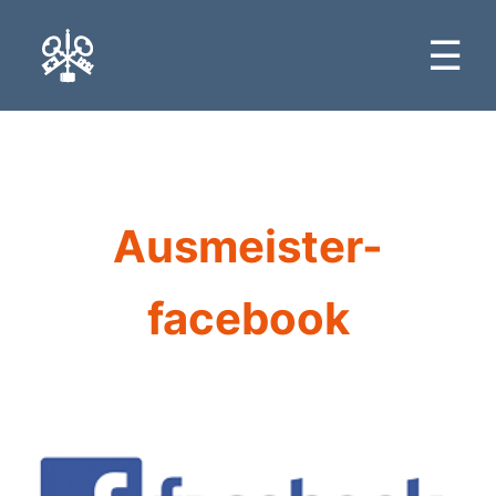
☰
Ausmeister-
facebook