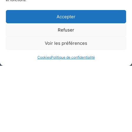
Accepter
Refuser
Voir les préférences
Cookies
Politique de confidentialité
Avant que le décret du 11 octobre 2010
ne soit appliqué, l'article L.271-6 du
Code de la construction et de
l'habitation stipulait déjà que toute
entreprise réalisant un diagnostic devait
garantir son impartialité et son