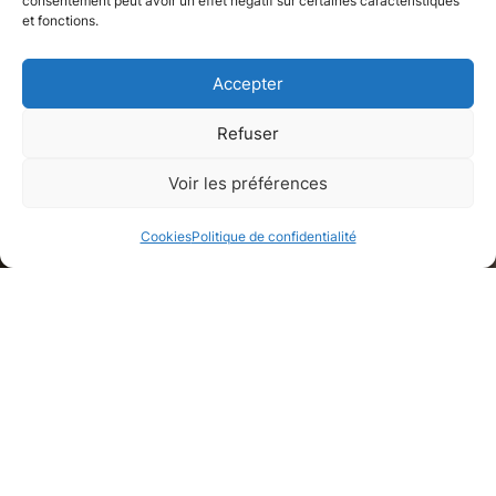
consentement peut avoir un effet négatif sur certaines caractéristiques
et fonctions.
Accepter
Refuser
Appartement
Voir les préférences
Paris, Paris
Cookies
Politique de confidentialité
Galerie de médias