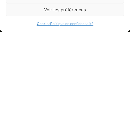
Appartement
Voir les préférences
Neuilly-sur-Seine, Hauts-de-Seine
Cookies
Politique de confidentialité
Galerie de médias