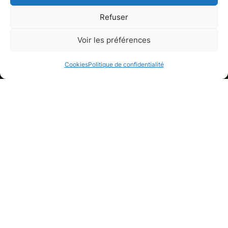
Refuser
Appartement
Voir les préférences
Neuilly-sur-Seine, Hauts-de-Seine
Cookies
Politique de confidentialité
Galerie de médias