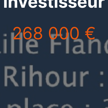
investisseur
268 000 €